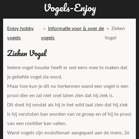
Vogels-Enjoy
Ga
direct
naar
Enjoy hobby
»
Informatie voor & over de
»
Zieken
de
vogels
vogels
Vogel
hoofdinhoud
Zieken Vogel
Iedere vogel houder heeft er wel eens mee te maken dat
je geliefde vogel zie word.
Maar hoe kun je dit nu herkennen wand een vogel is een
prooi dier en zal niet snel laten zien dat hij ziek is.
Dit doet hij omdat als hij in het wild laat zien dat hij ziek
is hij verstoten kan worden van ze groep en of hij te prooi
van een roofdier kan vallen.
Wand vogels zijn evolutionair aangepast aan de mens. Ze