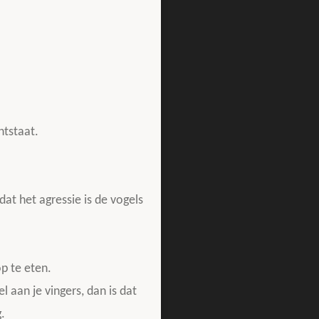
ntstaat.
at het agressie is de vogels
p te eten.
 aan je vingers, dan is dat
.