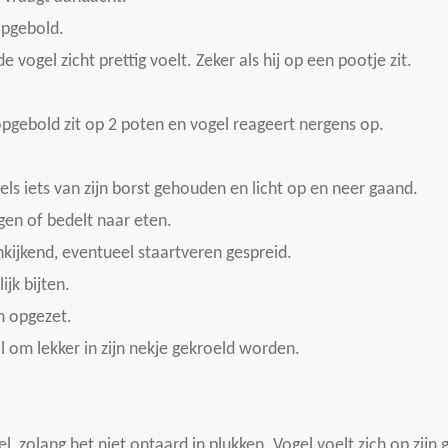
opgebold.
e vogel zicht prettig voelt. Zeker als hij op een pootje zit.
pgebold zit op 2 poten en vogel reageert nergens op.
els iets van zijn borst gehouden en licht op en neer gaand.
gen of bedelt naar eten.
nkijkend, eventueel staartveren gespreid.
jk bijten.
n opgezet.
 om lekker in zijn nekje gekroeld worden.
, zolang het niet ontaard in plukken. Vogel voelt zich op zijn