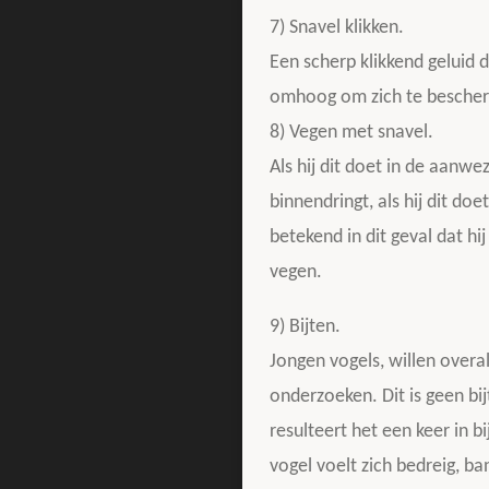
7) Snavel klikken.
Een scherp klikkend geluid d
omhoog om zich te bescherme
8) Vegen met snavel.
Als hij dit doet in de aanwe
binnendringt, als hij dit doe
betekend in dit geval dat hij
vegen.
9) Bijten.
Jongen vogels, willen overa
onderzoeken. Dit is geen bij
resulteert het een keer in bi
vogel voelt zich bedreig, ba