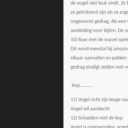
de vogel niet leuk vindt. Z
ze geïrriteerd zijn als ze erg
ongewenst gedrag. Als een 
aanleiding voor bijten. De 
10) Ruw met de snavel spel
Dit word meestal bij amazon
elkaar aanvallen en pakken e
gedrag eindigt zelden met 
Kop………..
11) Vogel richt zijn kopje n
Vogel wil aandacht
12) Schudden met de kop
Vogel is opgewonden, vogel