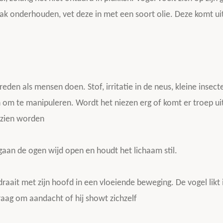
ak onderhouden, vet deze in met een soort olie. Deze komt uit 
eden als mensen doen. Stof, irritatie in de neus, kleine insec
om te manipuleren. Wordt het niezen erg of komt er troep u
ezien worden
aan de ogen wijd open en houdt het lichaam stil.
draait met zijn hoofd in een vloeiende beweging. De vogel likt
aag om aandacht of hij showt zichzelf