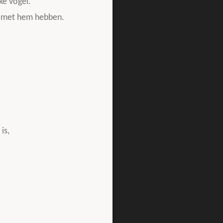
ke vogel.
nd met hem hebben.
 is,