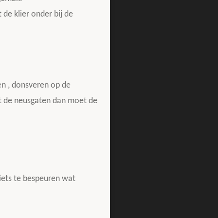
de klier onder bij de
ten , donsveren op de
it de neusgaten dan moet de
 iets te bespeuren wat