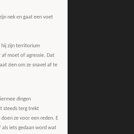
 zijn nek en gaat een voet
hij zijn territorium
er af moet of agressie. Dat
 laat zien om ze snavel af te
 hiermee dingen
t steeds terg trekt
ten doen ze voor een reden. E
of als iets gedaan word wat