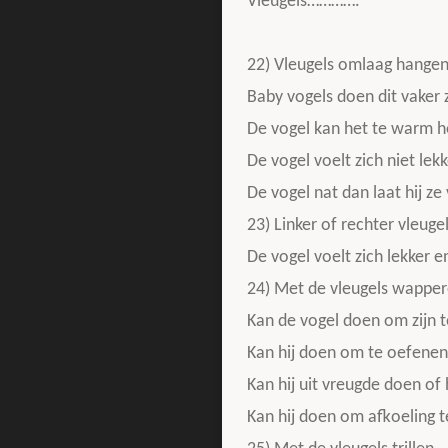
Vleugels………….
22) Vleugels omlaag hangen
Baby vogels doen dit vaker 
De vogel kan het te warm he
De vogel voelt zich niet lek
De vogel nat dan laat hij ze
23) Linker of rechter vleug
De vogel voelt zich lekker en
24) Met de vleugels wapper
Kan de vogel doen om zijn t
Kan hij doen om te oefenen
Kan hij uit vreugde doen of
Kan hij doen om afkoeling te