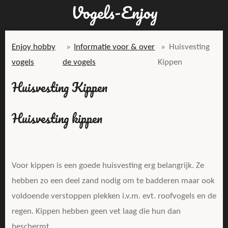
Vogels-Enjoy
Ga
direct
naar
Enjoy hobby
»
Informatie voor & over
»
Huisvesting
de
vogels
de vogels
Kippen
hoofdinhoud
Huisvesting Kippen
Huisvesting kippen
Voor kippen is een goede huisvesting erg belangrijk. Ze
hebben zo een deel zand nodig om te badderen maar ook
voldoende verstoppen plekken i.v.m. evt. roofvogels en de
regen. Kippen hebben geen vet laag die hun dan
beschermt.