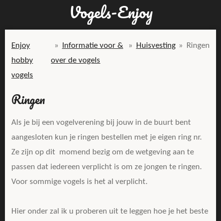
Vogels-Enjoy
Ga
direct
naar
Enjoy
»
Informatie voor &
»
Huisvesting
»
Ringen
de
hobby
over de vogels
hoofdinhoud
vogels
Ringen
Als je bij een vogelverening bij jouw in de buurt bent
aangesloten kun je ringen bestellen met je eigen ring nr.
Ze zijn op dit momend bezig om de wetgeving aan te
passen dat iedereen verplicht is om ze jongen te ringen.
Voor sommige vogels is het al verplicht.
Hier onder zal ik u proberen uit te leggen hoe je het beste