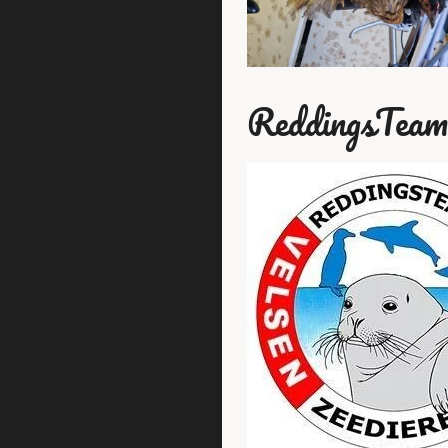
ReddingsTeam 