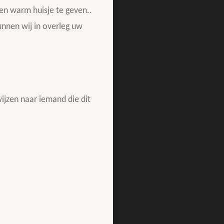
en warm huisje te geven..
nnen wij in overleg uw
ijzen naar iemand die dit