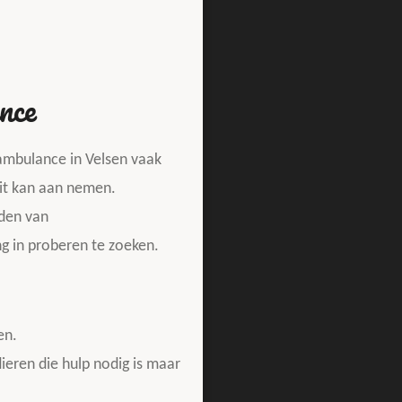
nce
mbulance in Velsen vaak
 rit kan aan nemen.
nden van
ng in proberen te zoeken.
gen.
ieren die hulp nodig is maar