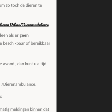
m zo toch de dieren te
ieren Velsen/Dierenambulance
lleen als er
geen
 beschikbaar of bereikbaar
e avond , dan kunt u altijd
N
/Dierenambulance.
4
lmatig meldingen binnen dat