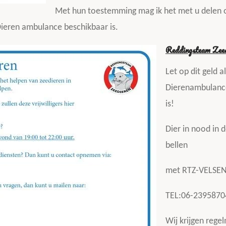
Met hun toestemming mag ik het met u delen o
Dieren ambulance beschikbaar is.
Reddingsteam Zeed
Let op dit geld a
Dierenambulance
is!
Dier in nood in d
bellen
met RTZ-VELSE
TEL:06-2395870
Wij krijgen rege