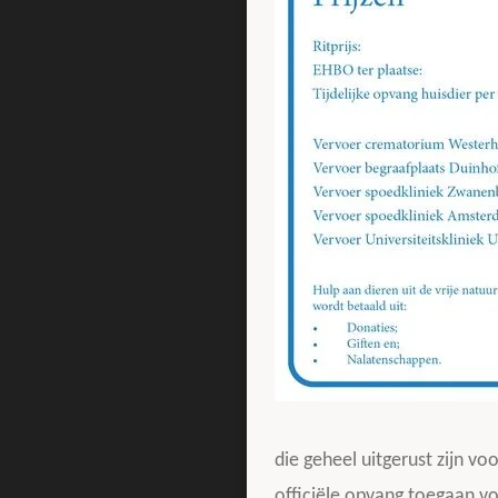
die geheel uitgerust zijn v
officiële opvang toegaan vo