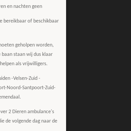
uren en nachten geen
 bereikbaar of beschikbaar
moeten geholpen worden,
 baan staan wij dus klaar
helpen als vrijwilligers.
uiden -Velsen-Zuid -
ort-Noord-Santpoort-Zuid-
emendaal.
over 2 Dieren ambulance's
die de volgende dag naar de