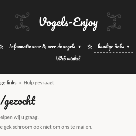
Vogels-Enjoy
Informatie voor & over de vogels
handige links
Web winkel
ge links
»
Hulp gevraagt
/gezocht
elpen wij u graag.
te gek schroom ook niet om ons te mailen.