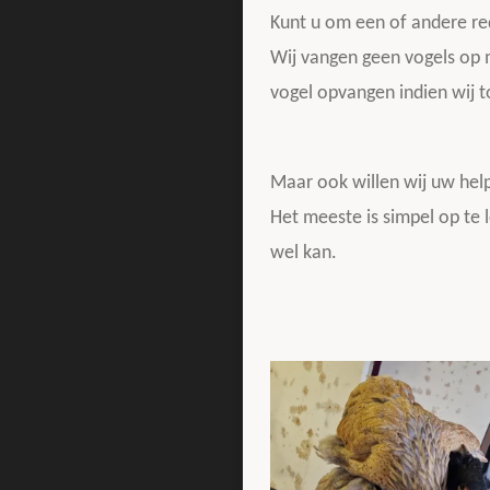
Kunt u om een of andere re
Wij vangen geen vogels op 
vogel opvangen indien wij t
Maar ook willen wij uw he
Het meeste is simpel op te 
wel kan.