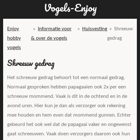
Vogels-Enjoy
Ga
direct
naar
Enjoy
»
Informatie voor
»
Huisvesting
»
Shreeuw
de
hobby
& over de vogels
gedrag
hoofdinhoud
vogels
Shreeuw gedrag
Het schreeuw gedrag behoort tot een normaal gedrag.
Normaal gesproken hebben papagaaien ook 2x per een
schreeuw mommend. Vaak is dit in de ochtend en in de
avond uren. Hier kun je dan als verzorger ook rekening
mee houden en hem even dat mommend gunnen. Echter
gebeurd het ook wel dat de papagaai vaker en ongewenst
gaat schreeuwen. Vaak doen verzorgers daarom ook hun