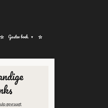
Gasten boek.
andige
inks
ulp gevraagt