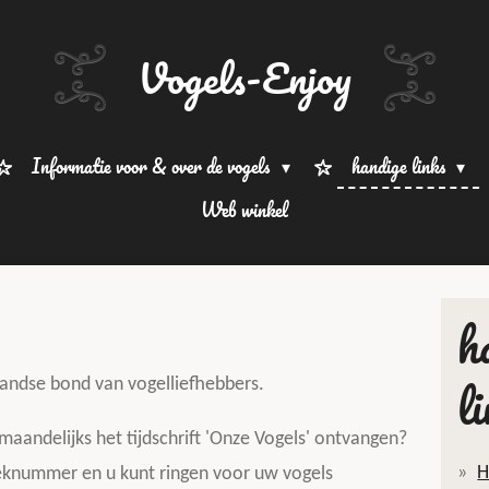
Vogels-Enjoy
Informatie voor & over de vogels
handige links
Web winkel
h
l
rlandse bond van vogelliefhebbers.
 maandelijks het tijdschrift 'Onze Vogels' ontvangen?
H
eknummer en u kunt ringen voor uw vogels