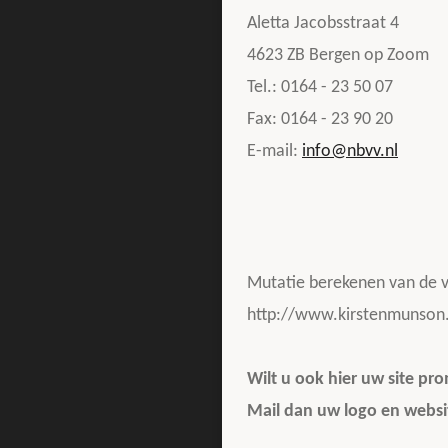
Aletta Jacobsstraat 4
4623 ZB Bergen op Zoom
Tel.: 0164 - 23 50 07
Fax: 0164 - 23 90 20
E-mail:
info@nbvv.nl
Mutatie berekenen van de v
http://www.kirstenmunson
Wilt u ook hier uw site pr
Mail dan uw logo en websit