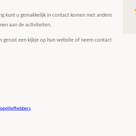
R
iging kunt u gemakkelijk in contact komen met andere
a
en aan de activiteiten.
t
i
an gerust een kijkje op hun website of neem contact
n
g
:
3
.
0
1
ogelliefhebbers
2
0