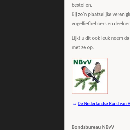
bestellen.
Bij zo'n plaatselijke veren
vogelliefhebbers en deelnem
Lijkt u dit ook leuk neem d
met ze op.
De Nederlandse Bond van V
Link:
Bondsbureau NBvV