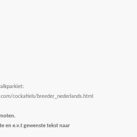
3
6
1
0
8
3
2
5
s
alkparkiet:
t
.com/cockatiels/breeder_nederlands.html
e
r
omoten.
r
e en e.v.t gewenste tekst naar
e