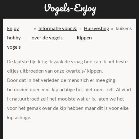
Vogels-Enjoy
Ga
direct
naar
Enjoy
»
Informatie voor &
»
Huisvesting
»
kuikens
de
hobby
over de vogels
Kippen
hoofdinhoud
vogels
De laatste tijd krijg ik vaak de vraag hoe kan ik het beste
eitjes uitbroeden van onze kwartels/ kippen.
Door dat in het verleden de mens zich er mee ging
bemoeien doen veel kip achtige het niet meer zelf. Al vind
ik natuurbroed zelf het mooiste wat er is. laten we het
voor het gemak over de kip hebben maar dit is voor elke
kip achtige.